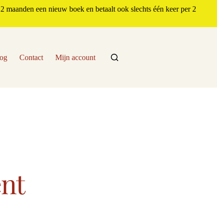
2 maanden een nieuw boek en betaalt ook slechts één keer per 2
og
Contact
Mijn account
nt