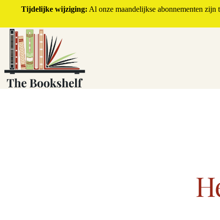
Tijdelijke wijziging:
Al onze maandelijkse abonnementen zijn ti
H