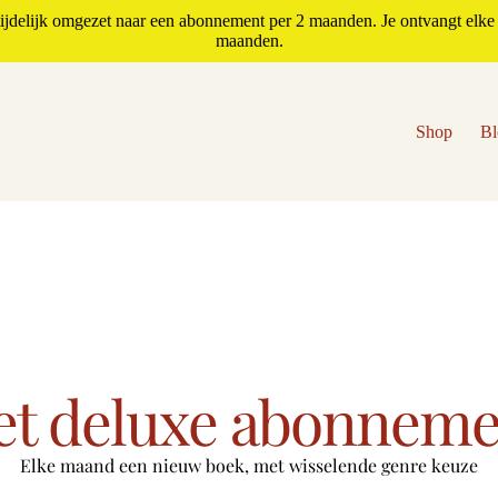
jdelijk omgezet naar een abonnement per 2 maanden. Je ontvangt elke 
maanden.
Shop
Bl
et deluxe abonneme
Elke maand een nieuw boek, met wisselende genre keuze