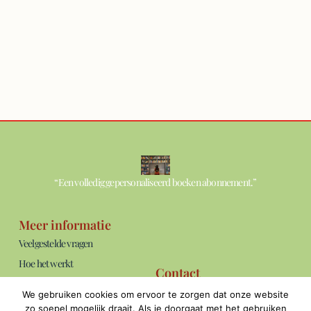
“Een volledig gepersonaliseerd boeken abonnement.”
Meer informatie
Veelgestelde vragen
Hoe het werkt
Contact
Over ons
info@thebookshelf.nl
We gebruiken cookies om ervoor te zorgen dat onze website
Blog
Bereikbaar: ma t/m vrij van 09:00 -
zo soepel mogelijk draait. Als je doorgaat met het gebruiken