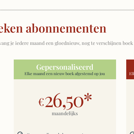
eken abonnementen
g je iedere maand een gloednieuw, nog te verschijnen boek u
Gepersonaliseerd
Elke maand een nieuw boek afgestemd op jou
El
26,50*
€
maandelijks