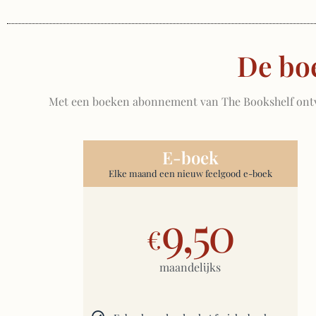
De bo
Met een boeken abonnement van The Bookshelf ontvan
E-boek
Elke maand een nieuw feelgood e-boek
9,50
€
maandelijks