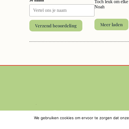
Je naam
Toch leuk om elke 
Noah
Meer laden
Verzend beoordeling
“Een volledig gepersonaliseerd
We gebruiken cookies om ervoor te zorgen dat onze 
boeken abonnement.”