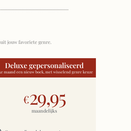
it jouw favoriete genre.
Deluxe gepersonaliseerd
ke maand een nieuw boek, met wisselend genre keuze
29,95
€
maandelijks