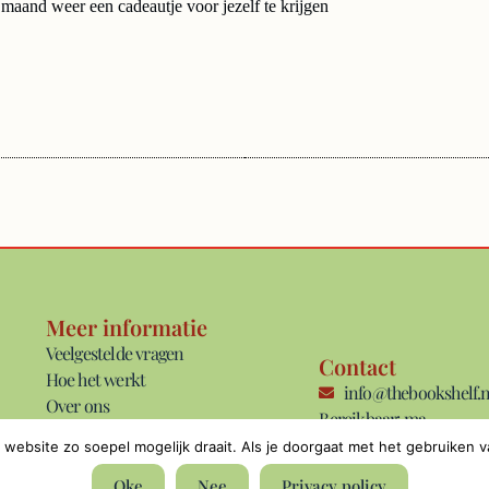
maand weer een cadeautje voor jezelf te krijgen
Meer informatie
Veelgestelde vragen
Contact
Hoe het werkt
info@thebookshelf.n
Over ons
Bereikbaar: ma
Blog
t/m vrij van
website zo soepel mogelijk draait. Als je doorgaat met het gebruiken v
Algemene voorwaarden
09:00 - 17:00 uur.
Privacyverklaring
Oke
Nee
Privacy policy