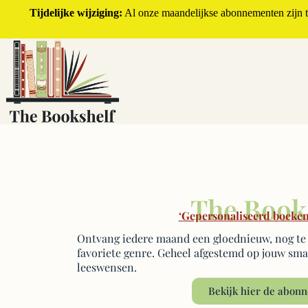
Tijdelijke wijziging:
Al onze maandelijkse abonnementen zijn ti
The Book
‘Gepersonaliseerd boeke
Ontvang iedere maand een gloednieuw, nog te 
favoriete genre. Geheel afgestemd op jouw smaa
leeswensen.
Bekijk hier de abon