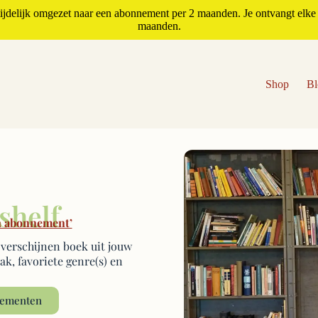
jdelijk omgezet naar een abonnement per 2 maanden. Je ontvangt elke 
maanden.
Shop
Bl
shelf
n abonnement’
verschijnen boek uit jouw
k, favoriete genre(s) en
nementen