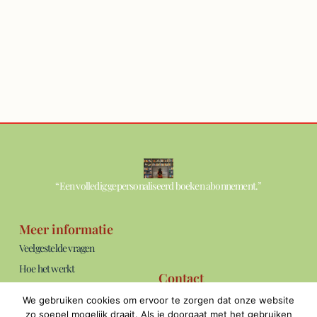
“Een volledig gepersonaliseerd boeken abonnement.”
Meer informatie
Veelgestelde vragen
Hoe het werkt
Contact
Over ons
info@thebookshelf.nl
We gebruiken cookies om ervoor te zorgen dat onze website
Blog
Bereikbaar: ma t/m vrij van 09:00 -
zo soepel mogelijk draait. Als je doorgaat met het gebruiken