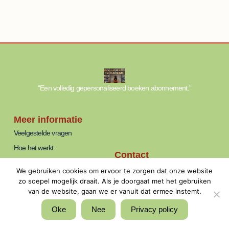
“Een volledig gepersonaliseerd boeken abonnement.”
Meer informatie
Veelgestelde vragen
Hoe het werkt
Contact
Over ons
info@thebookshelf.nl
We gebruiken cookies om ervoor te zorgen dat onze website
Blog
Bereikbaar: ma t/m vrij van 09:00 -
zo soepel mogelijk draait. Als je doorgaat met het gebruiken
17:00 uur.
van de website, gaan we er vanuit dat ermee instemt.
Algemene voorwaarden
Privacyverklaring
Oke
Nee
Privacy policy
Vacatures