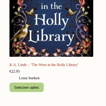
K.A. Linde – ‘The Wren in the Holly Library’
€
22.95
Losse boeken
Selecteer opties