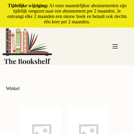
Tijdelijke wijziging:
Al onze maandelijkse abonnementen zijn
tijdelijk omgezet naar een abonnement per 2 maanden. Je
ontvangt elke 2 maanden een nieuw boek en betaalt ook slechts
één keer per 2 maanden.
Winkel