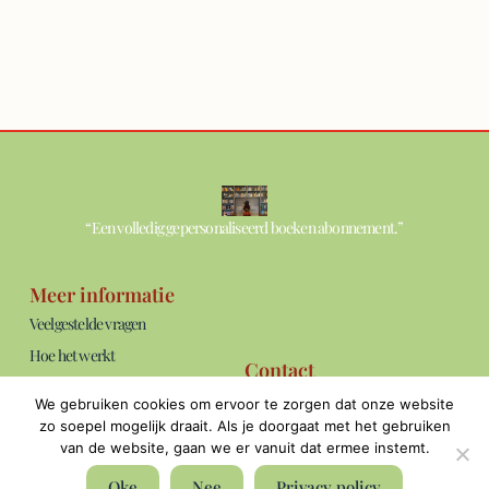
“Een volledig gepersonaliseerd boeken abonnement.”
Meer informatie
Veelgestelde vragen
Hoe het werkt
Contact
Over ons
info@thebookshelf.nl
We gebruiken cookies om ervoor te zorgen dat onze website
Blog
Bereikbaar: ma t/m vrij van 09:00 -
zo soepel mogelijk draait. Als je doorgaat met het gebruiken
17:00 uur.
van de website, gaan we er vanuit dat ermee instemt.
Algemene voorwaarden
Privacyverklaring
Oke
Nee
Privacy policy