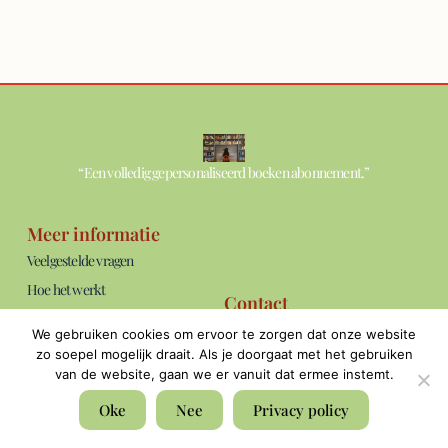
“Een volledig gepersonaliseerd boeken abonnement.”
Meer informatie
Veelgestelde vragen
Hoe het werkt
Contact
Over ons
info@thebookshelf.nl
We gebruiken cookies om ervoor te zorgen dat onze website
Blog
Bereikbaar: ma t/m vrij van 09:00 -
zo soepel mogelijk draait. Als je doorgaat met het gebruiken
17:00 uur.
van de website, gaan we er vanuit dat ermee instemt.
Algemene voorwaarden
Privacyverklaring
Oke
Nee
Privacy policy
Vacatures