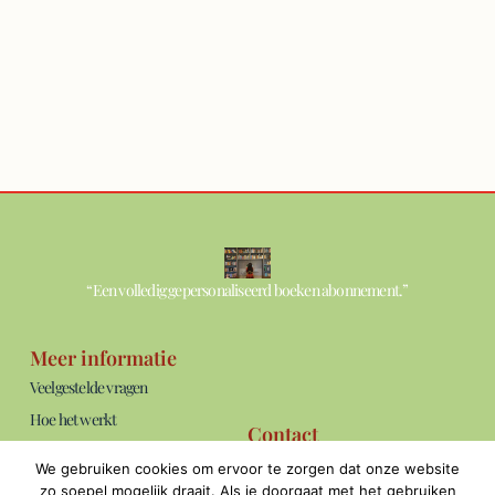
“Een volledig gepersonaliseerd boeken abonnement.”
Meer informatie
Veelgestelde vragen
Hoe het werkt
Contact
Over ons
info@thebookshelf.nl
We gebruiken cookies om ervoor te zorgen dat onze website
Blog
Bereikbaar: ma t/m vrij van 09:00 -
zo soepel mogelijk draait. Als je doorgaat met het gebruiken