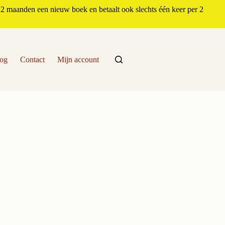
2 maanden een nieuw boek en betaalt ook slechts één keer per 2
og
Contact
Mijn account