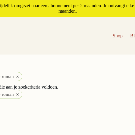
jdelijk omgezet naar een abonnement per 2 maanden. Je ontvangt elke 
maanden.
Shop
Bl
×
re roman
e aan je zoekcriteria voldoen.
×
re roman