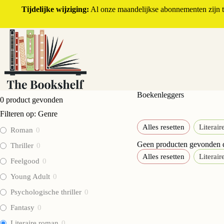
Tijdelijke wijziging:
Al onze maandelijkse abonnementen zijn ti
Boekenleggers
0
product gevonden
Filteren op: Genre
Alles resetten
Literai
Roman
0
Geen producten gevonden di
Thriller
0
Alles resetten
Literai
Feelgood
0
Young Adult
0
Psychologische thriller
0
Fantasy
0
Literaire roman
0