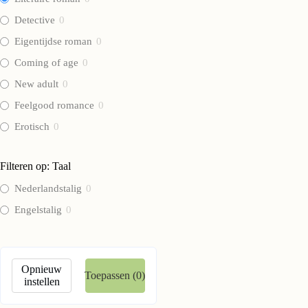
Detective
0
Eigentijdse roman
0
Coming of age
0
New adult
0
Feelgood romance
0
Erotisch
0
Romance
0
Filteren op: Taal
Actie thriller
0
Nederlandstalig
0
Mystery thriller
0
Engelstalig
0
Urban fantasy
0
Fantasy romance
0
Dark romance
0
Opnieuw
Toepassen
(0)
Literaire thriller
0
instellen