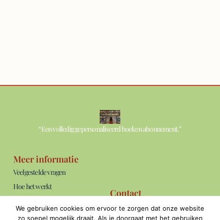
“Een volledig gepersonaliseerd boeken abonnement.”
Meer informatie
Veelgestelde vragen
Hoe het werkt
Contact
Over ons
info@thebookshelf.nl
We gebruiken cookies om ervoor te zorgen dat onze website
Blog
Bereikbaar: ma t/m vrij van 09:00 -
zo soepel mogelijk draait. Als je doorgaat met het gebruiken