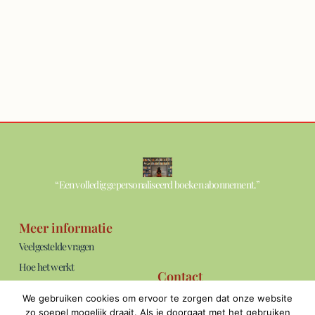
“Een volledig gepersonaliseerd boeken abonnement.”
Meer informatie
Veelgestelde vragen
Hoe het werkt
Contact
Over ons
info@thebookshelf.nl
We gebruiken cookies om ervoor te zorgen dat onze website
Blog
Bereikbaar: ma t/m vrij van 09:00 -
zo soepel mogelijk draait. Als je doorgaat met het gebruiken