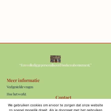
“Een volledig gepersonaliseerd boeken abonnement.”
Meer informatie
Veelgestelde vragen
Hoe het werkt
Contact
Over ons
info@thebookshelf.nl
We gebruiken cookies om ervoor te zorgen dat onze website
Blog
Bereikbaar: ma t/m vrij van 09:00 -
zo soepel mogelijk draait. Als je doorgaat met het gebruiken